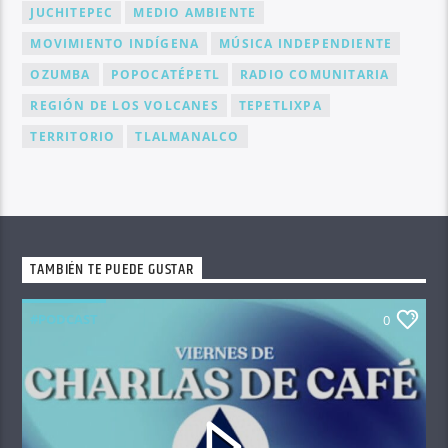
JUCHITEPEC
MEDIO AMBIENTE
MOVIMIENTO INDÍGENA
MÚSICA INDEPENDIENTE
OZUMBA
POPOCATÉPETL
RADIO COMUNITARIA
REGIÓN DE LOS VOLCANES
TEPETLIXPA
TERRITORIO
TLALMANALCO
TAMBIÉN TE PUEDE GUSTAR
#PODCAST
0