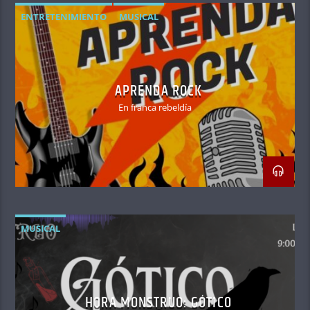
ENTRETENIMIENTO
MUSICAL
APRENDA ROCK
En franca rebeldía
MUSICAL
HORA MONSTRUO: GÓTICO