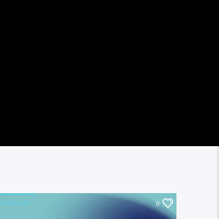
#PODCAST
0