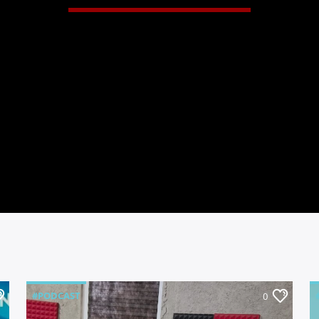
#PODCAST
0