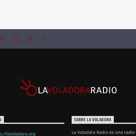
4
5
6
7
O
SOBRE LA VOLADORA
La Voladora Radio es una radio
s://lavoladora.org