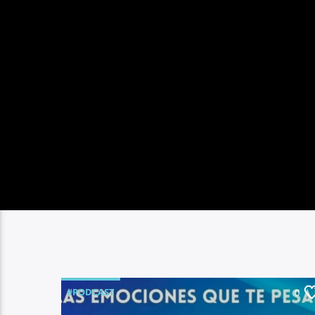
#PODCAST
0