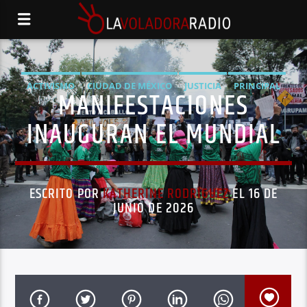
ACTIVISMO
CIUDAD DE MÉXICO
JUSTICIA
PRINCIPAL
MANIFESTACIONES
PROTESTA SOCIAL
INAUGURAN EL MUNDIAL
ESCRITO POR
KATHERINE RODRÍGUEZ
EL 16 DE
JUNIO DE 2026