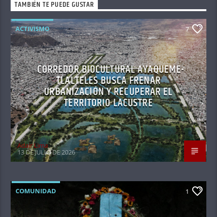
TAMBIÉN TE PUEDE GUSTAR
ACTIVISMO
7
CORREDOR BIOCULTURAL AYAQUEME-
TLALTELES BUSCA FRENAR
URBANIZACIÓN Y RECUPERAR EL
TERRITORIO LACUSTRE
Adair Lima
13 DE JULIO DE 2026
COMUNIDAD
1