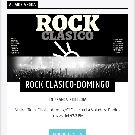
AL AIRE AHORA
ROCK CLÁSICO-DOMINGO
EN FRANCA REBELDIA
¡Al aire "Rock Clásico-domingo"! Escucha La Voladora Radio a
través del 97.3 FM
INFO AND EPISODES