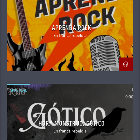
APRENDA ROCK
En franca rebeldía
MUSICAL
HORA MONSTRUO: GÓTICO
En franca rebeldia