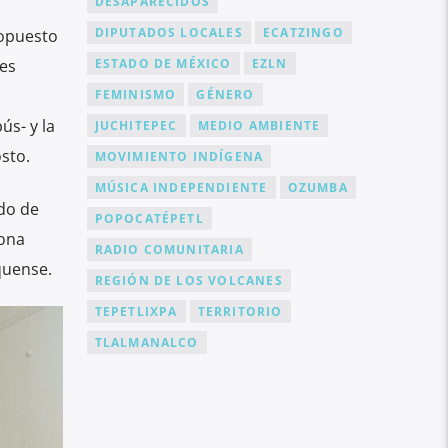
DESAPARECIDOS
DIPUTADOS LOCALES
ECATZINGO
ropuesto
ESTADO DE MÉXICO
EZLN
res
FEMINISMO
GÉNERO
ús- y la
JUCHITEPEC
MEDIO AMBIENTE
sto.
MOVIMIENTO INDÍGENA
MÚSICA INDEPENDIENTE
OZUMBA
ado de
POPOCATÉPETL
zona
RADIO COMUNITARIA
quense.
REGIÓN DE LOS VOLCANES
TEPETLIXPA
TERRITORIO
TLALMANALCO