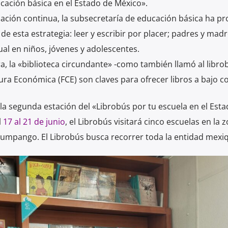
cación básica en el Estado de México».
ación continua, la subsecretaría de educación básica ha p
de esta estrategia: leer y escribir por placer; padres y mad
al en niños, jóvenes y adolescentes.
ra, la «biblioteca circundante» -como también llamó al librob
ra Económica (FCE) son claves para ofrecer libros a bajo co
la segunda estación del «Librobús por tu escuela en el Est
l
17 al 21 de junio
, el Librobús visitará cinco escuelas en la 
 Zumpango. El Librobús busca recorrer toda la entidad mexi