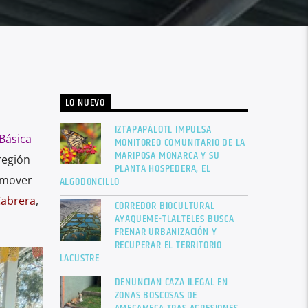
LO NUEVO
IZTAPAPÁLOTL IMPULSA
Básica
MONITOREO COMUNITARIO DE LA
MARIPOSA MONARCA Y SU
 región
PLANTA HOSPEDERA, EL
omover
ALGODONCILLO
Cabrera
,
CORREDOR BIOCULTURAL
AYAQUEME-TLALTELES BUSCA
FRENAR URBANIZACIÓN Y
RECUPERAR EL TERRITORIO
LACUSTRE
DENUNCIAN CAZA ILEGAL EN
ZONAS BOSCOSAS DE