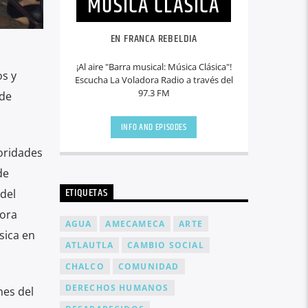
MÚSICA CLÁSICA
EN FRANCA REBELDIA
¡Al aire "Barra musical: Música Clásica"!
os y
Escucha La Voladora Radio a través del
97.3 FM
 de
INFO AND EPISODES
oridades
de
ETIQUETAS
del
tora
AGUA
AMECAMECA
ARTE
sica en
ATLAUTLA
CAMBIO SOCIAL
CHALCO
COMUNIDAD
DERECHOS HUMANOS
nes del