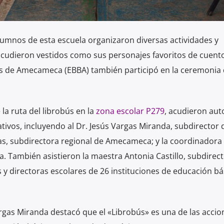
 alumnos de esta escuela organizaron diversas actividades y
 acudieron vestidos como sus personajes favoritos de cuent
rtes de Amecameca (EBBA) también participó en la ceremonia
la ruta del librobús en la
zona escolar P279
, acudieron aut
ativos, incluyendo al Dr. Jesús Vargas Miranda, subdirector 
as, subdirectora regional de Amecameca; y la coordinadora 
También asistieron la maestra Antonia Castillo, subdirec
s y directoras escolares de 26 instituciones de educación bá
rgas Miranda destacó que el «Librobús» es una de las accio