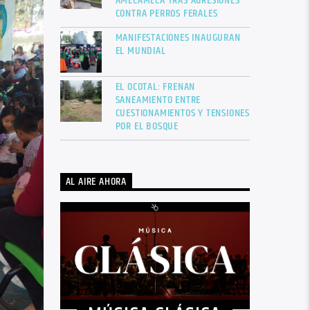
AMECAMECA TRAS AGRESIONES
CONTRA PERROS FERALES
MANIFESTACIONES INAUGURAN
EL MUNDIAL
EL OCOTAL: FRENAN
SANEAMIENTO ENTRE
CUESTIONAMIENTOS Y TENSIONES
POR EL BOSQUE
AL AIRE AHORA