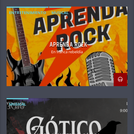
ENTRETENIMIENTO
MUSICAL
APRENDA ROCK
En franca rebeldía
MUSICAL