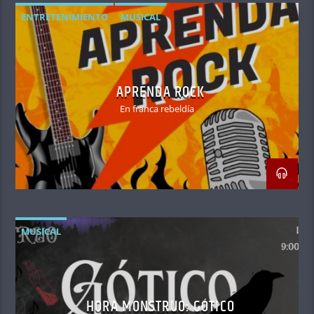
ENTRETENIMIENTO
MUSICAL
APRENDA ROCK
En franca rebeldía
MUSICAL
HORA MONSTRUO: GÓTICO