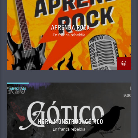
APRENDA ROCK
En franca rebeldía
MUSICAL
HORA MONSTRUO: GÓTICO
En franca rebeldia