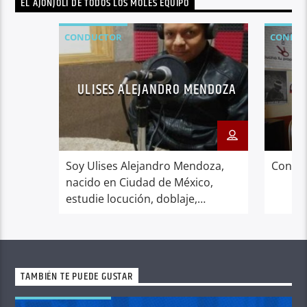
EL AJONJOLI DE TODOS LOS MOLES EQUIPO
CONDUCTOR
CONDU
ULISES ALEJANDRO MENDOZA
Soy Ulises Alejandro Mendoza,
Conduc
nacido en Ciudad de México,
estudie locución, doblaje,
actuación y canto en Allegro
Santini Voices en Ciudad de
México, soy fan de los vídeo
juegos, cine, buena tv, anime,
TAMBIÉN TE PUEDE GUSTAR
tecnología, mercadotecnia y el
lado sobrenatural. Conductor