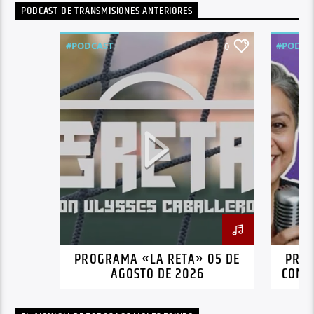
PODCAST DE TRANSMISIONES ANTERIORES
#PODCAST
#PODCA
0
PROGRAMA «LA RETA» 05 DE
PRO
AGOSTO DE 2026
CON 