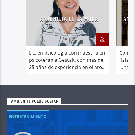
ANTONIETA DE LA MORA
ANGÉ
Lic. en psicología con maestría en
Conduc
psicoterapia Gestalt, con más de
“Iztacc
25 años de experiencia en el área
luna”.
clínica y educativa de la
psicología. Desde el 2018
facilitadora de herramientas de
Access Conscousness.
TAMBIÉN TE PUEDE GUSTAR
ENTRETENIMIENTO