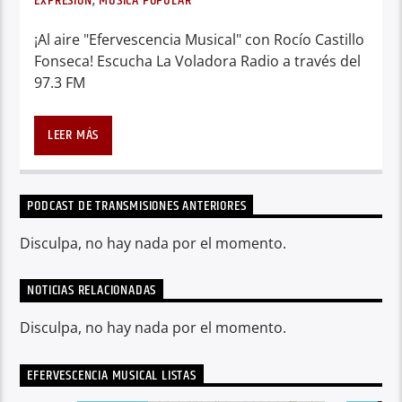
EXPRESIÓN
,
MÚSICA POPULAR
¡Al aire "Efervescencia Musical" con Rocío Castillo
Fonseca! Escucha La Voladora Radio a través del
97.3 FM
Música popular, noticias, reporte del CENAPRED
actualizado, datos curiosos y mucha diversión
LEER MÁS
sólo lo encontrarás en “Efervescencia Musical”
con Rocio Castillo.
PODCAST DE TRANSMISIONES ANTERIORES
Disculpa, no hay nada por el momento.
NOTICIAS RELACIONADAS
Disculpa, no hay nada por el momento.
EFERVESCENCIA MUSICAL LISTAS