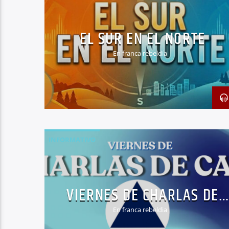
EL SUR EN EL NORTE
En franca rebeldía
INFORMATIVO
VIERNES DE CHARLAS DE
CAFÉ
En franca rebeldia