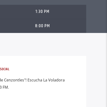
1:30 PM
8:00 PM
SOCIAL
o de Cenzontles"! Escucha La Voladora
3 FM.