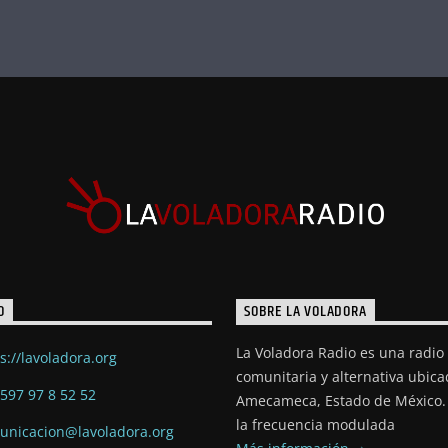
O
SOBRE LA VOLADORA
La Voladora Radio es una radio
s://lavoladora.org
comunitaria y alternativa ubic
597 97 8 52 52
Amecameca, Estado de México. 
la frecuencia modulada
unicacion@lavoladora.org