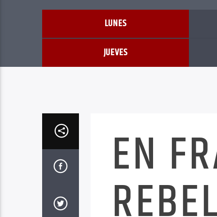
LUNES
JUEVES
EN F
REBEL