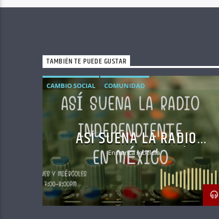
TAMBIÉN TE PUEDE GUSTAR
CAMBIO SOCIAL
COMUNIDAD
ASÍ SUENA LA RADIO
INDEPENDIENTE EN MÉXICO
En franca rebeldía